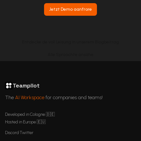
Jetzt Demo aanfrore
Entdecke de voll Leisung in unserem Blogbeitrag
Alle Sproochte ansähe
ChatGPT in Languages
GDPR Compliant ChatGPT
ChatGPT for business
Articles
Teampilot
The
AI Workspace
for companies and teams!
Developed in Cologne 🇩🇪
Hosted in Europe 🇪🇺
Discord
•
Twitter