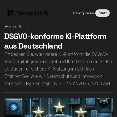
DE
Blog
Pricing
Start
More Posts
DSGVO-konforme KI-Plattform
aus Deutschland
Entdecken Sie, wie unsere KI-Plattform die DSGVO-
Konformität gewährleistet und Ihre Daten schützt. Ein
Leitfaden für sichere KI-Nutzung im EU-Raum.
Erfahren Sie, wie wir Datenschutz und Innovation
vereinen.
-
By
Enis Zejnilovic
-
12/02/2025, 12:00 AM