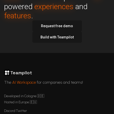
powered
experiences
experiences
and
features
features
.
Request free demo
Build with Teampilot
ChatGPT in Languages
GDPR Compliant ChatGPT
ChatGPT for business
Articles
Teampilot
The
AI Workspace
for companies and teams!
Developed in Cologne 🇩🇪
Hosted in Europe 🇪🇺
Discord
•
Twitter