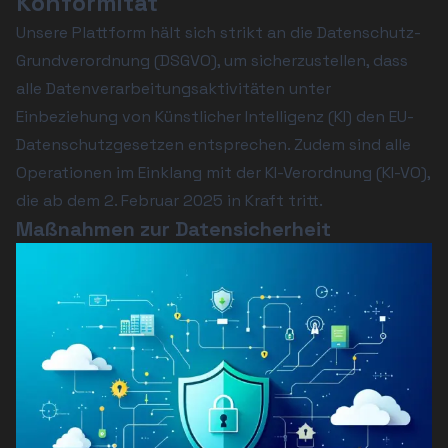
Konformität
Unsere Plattform hält sich strikt an die Datenschutz-
Grundverordnung (DSGVO), um sicherzustellen, dass 
alle Datenverarbeitungsaktivitäten unter 
Einbeziehung von Künstlicher Intelligenz (KI) den EU-
Datenschutzgesetzen entsprechen. Zudem sind alle 
Operationen im Einklang mit der KI-Verordnung (KI-VO), 
die ab dem 2. Februar 2025 in Kraft tritt.
Maßnahmen zur Datensicherheit