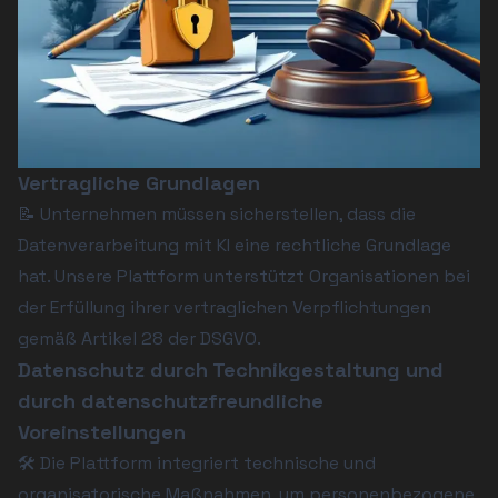
Vertragliche Grundlagen
📝 Unternehmen müssen sicherstellen, dass die 
Datenverarbeitung mit KI eine rechtliche Grundlage 
hat. Unsere Plattform unterstützt Organisationen bei 
der Erfüllung ihrer vertraglichen Verpflichtungen 
gemäß Artikel 28 der DSGVO.
Datenschutz durch Technikgestaltung und
durch datenschutzfreundliche
Voreinstellungen
🛠️ Die Plattform integriert technische und 
organisatorische Maßnahmen, um personenbezogene 