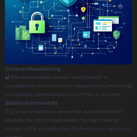
Datenaufbewahrung
🔐 Alle Kundendaten werden verschlüsselt in 
europäischen Rechenzentren gespeichert, um strenge 
europäische Datenschutzvorschriften zu erfüllen.
DSGVO-Konformität
🇪🇺 Unsere Plattform verwendet ausschließlich KI-
Modelle, die keine Eingabedaten für das Training 
nutzen und in europäischen Rechenzentren gehostet 