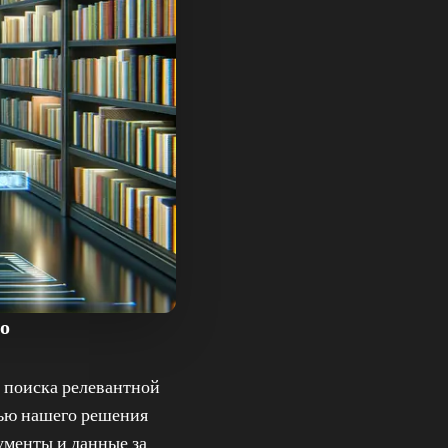
о
 поиска релевантной
щью нашего решения
ументы и данные за