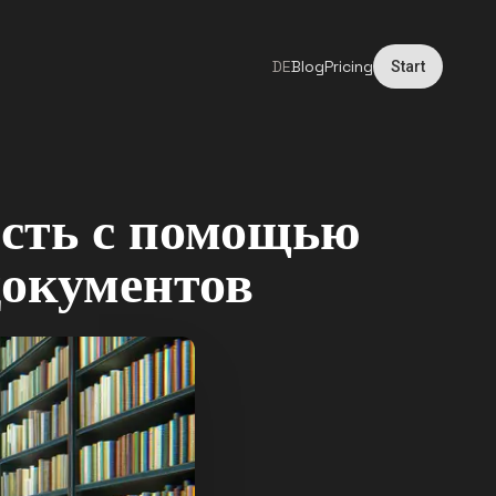
DE
Blog
Pricing
Start
сть с помощью
документов