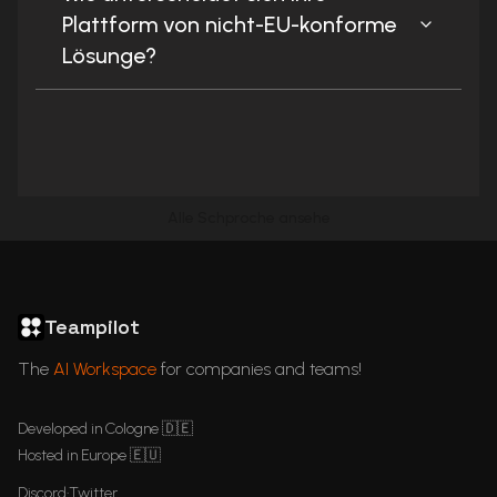
Plattform von nicht-EU-konforme
Lösunge?
Alle Schproche ansehe
ChatGPT in Languages
GDPR Compliant ChatGPT
ChatGPT for business
Articles
Teampilot
The
AI Workspace
for companies and teams!
Developed in Cologne 🇩🇪
Hosted in Europe 🇪🇺
Discord
•
Twitter