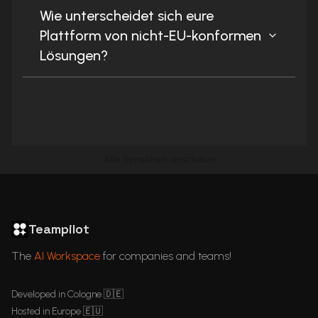
Wie unterscheidet sich eure
Plattform von nicht-EU-konformen
Lösungen?
Alle Sprachen anschaun
ChatGPT in Languages
GDPR Compliant ChatGPT
ChatGPT for business
Articles
Teampilot
The
AI Workspace
for companies and teams!
Developed in Cologne 🇩🇪
Hosted in Europe 🇪🇺