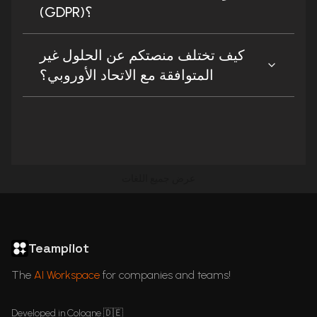
(GDPR)؟
كيف تختلف منصتكم عن الحلول غير
المتوافقة مع الاتحاد الأوروبي؟
عرض جميع اللغات
ChatGPT in Languages
GDPR Compliant ChatGPT
ChatGPT for business
Articles
Teampilot
The
AI Workspace
for companies and teams!
Developed in Cologne 🇩🇪