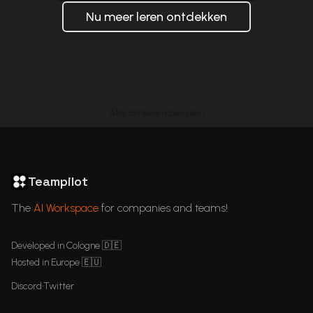
Nu meer leren ontdekken
Alle artikelen bekijken
ChatGPT in Languages
GDPR Compliant ChatGPT
ChatGPT for business
Articles
Teampilot
The
AI Workspace
for companies and teams!
Developed in Cologne 🇩🇪
Hosted in Europe 🇪🇺
Discord
•
Twitter