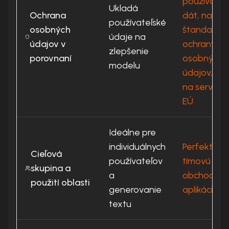
používateľ
Ukladá
Ochrana
dát, najvyš
používateľské
osobných
štandardy
údaje na
údajov v
ochrany
zlepšenie
porovnaní
osobných
modelu
údajov, vš
na servero
EÚ
Ideálne pre
individuálnych
Perfektné 
Cieľová
používateľov
tímovú prá
skupina a
a
obchodné
použití oblasti
generovanie
aplikácie
textu