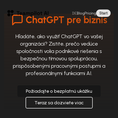
DE
Blog
Pricing
Start
ChatGPT pre biznis
Hľadáte, ako využiť ChatGPT vo vašej
organizácii? Zistite, prečo vedúce
spoločnosti volia podnikové riešenia s
bezpečnou tímovou spoluprácou,
prispôsobenými pracovnými postupmi a
profesionálnymi funkciami AI.
Požiadajte o bezplatnú ukážku
Teraz sa dozviete viac