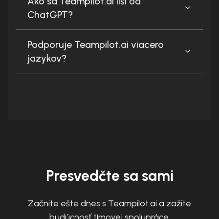
Ako sa Teampilot.ai líši od
ChatGPT?
Podporuje Teampilot.ai viacero
jazykov?
Presvedčte sa sami
Začnite ešte dnes s Teampilot.ai a zažite
budúcnosť tímovej spolupráce.