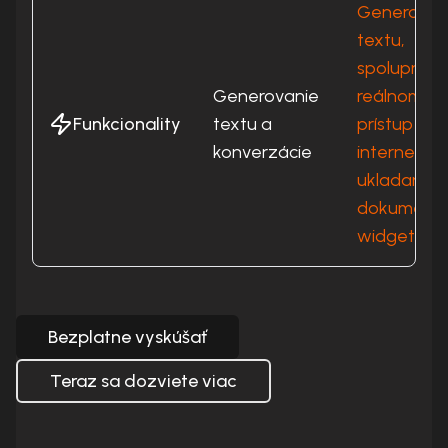
Generovan
textu,
spolupráca
Generovanie
reálnom ča
Funkcionality
textu a
prístup k
konverzácie
internetu,
ukladanie
dokumento
widgety
Bezplatne vyskúšať
Teraz sa dozviete viac