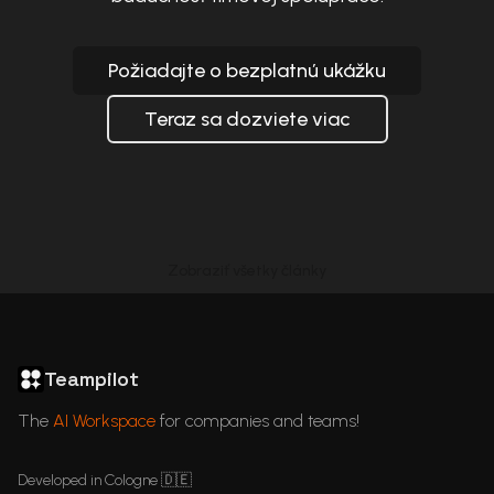
Požiadajte o bezplatnú ukážku
Teraz sa dozviete viac
Zobraziť všetky články
ChatGPT in Languages
GDPR Compliant ChatGPT
ChatGPT for business
Articles
Teampilot
The
AI Workspace
for companies and teams!
Developed in Cologne 🇩🇪