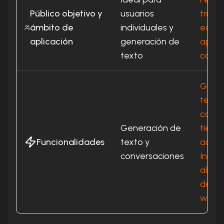
Público objetivo y
usuarios
traba
ámbito de
individuales y
equip
aplicación
generación de
aplic
texto
comer
Gener
texto
colab
Generación de
tiempo
Funcionalidades
texto y
acces
conversaciones
Intern
alma
de do
widge