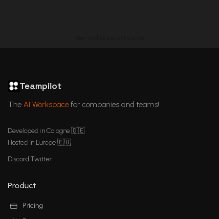
Ver todos los artículos
ChatGPT in Languages
GDPR Compliant ChatGPT
ChatGPT for business
Articles
Teampilot
The
AI Workspace
for companies and teams!
Developed in Cologne 🇩🇪
Hosted in Europe 🇪🇺
Discord
•
Twitter
Product
Pricing