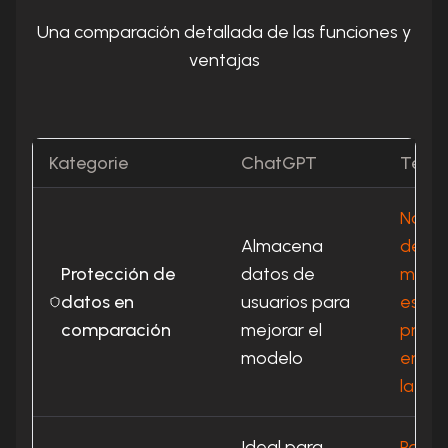
Una comparación detallada de las funciones y
ventajas
Kategorie
ChatGPT
Teamp
No us
Almacena
de usu
Protección de
datos de
más a
datos en
usuarios para
están
comparación
mejorar el
priva
modelo
en se
la UE
Ideal para
Perfe