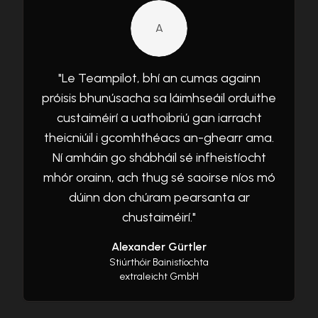
A
"
Le Teampilot, bhí an cumas againn
próisis bhunúsacha sa láimhseáil orduithe
custaiméirí a uathoibriú gan iarracht
theicniúil i gcomhthéacs an-ghearr ama.
Ní amháin go shábháil sé infheistíocht
mhór orainn, ach thug sé saoirse níos mó
dúinn don chúram pearsanta ar
chustaiméirí.
"
Alexander Gürtler
Stiúrthóir Bainistíochta
extraleicht GmbH