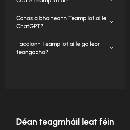
Cad é Teampilot.ai?
Conas a bhaineann Teampilot.ai le
ChatGPT?
Tacaíonn Teampilot.ai le go leor
teangacha?
Déan teagmháil leat féin