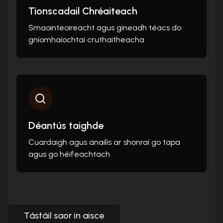
Tionscadail Chréaiteach
Smaointeoireacht agus gineadh téacs do
gníomhaíochtaí cruthaitheacha
Déantús taighde
Cuardaigh agus anailís ar shonraí go tapa
agus go héifeachtach
Tástáil saor in aisce