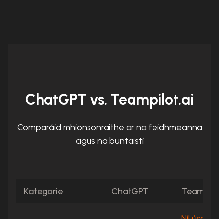
ChatGPT vs. Teampilot.ai
Comparáid mhionsonraithe ar na feidhmeanna
agus na buntáistí
Kategorie
ChatGPT
Teampilo
Níl úsáid 