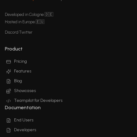
Developed in Cologne 🇩🇪
Hosted in Europe 🇪🇺
Discord
•
Twitter
Product
Pricing
Features
Blog
Showcases
Teampilot for Developers
Documentation
End Users
Developers