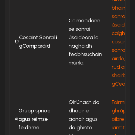
bhaint as
sonraí
Coimeádann
úsáideoirí
sé sonraí
caighdeá
Cosaint Sonraí i
úsáideora le
cosanta
gComparáid
haghaidh
sonraí is
feabhsúcháin
airde, ga
múnla.
rud ar
sheirbhísí 
gCeanad
Oiriúnach do
Foirmiúil 
Grupp sprioc
dhaoine
ghrúpaí
agus réimse
aonair agus
oibre agu
feidhme
do ghinte
iarratais