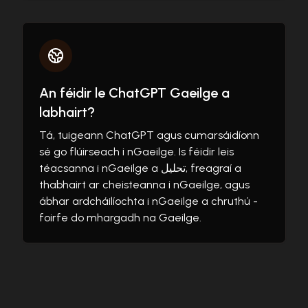
An féidir le ChatGPT Gaeilge a
labhairt?
Tá, tuigeann ChatGPT agus cumarsáidíonn
sé go flúirseach i nGaeilge. Is féidir leis
téacsanna i nGaeilge a تحليل, freagraí a
thabhairt ar cheisteanna i nGaeilge, agus
ábhar ardcháilíochta i nGaeilge a chruthú -
foirfe do mhargadh na Gaeilge.