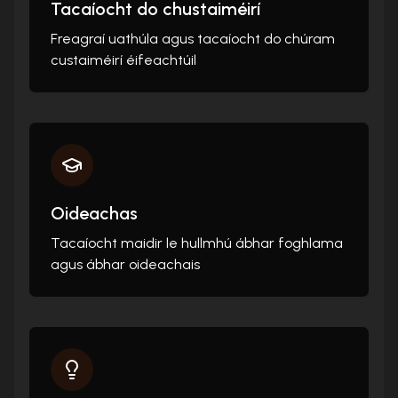
Tacaíocht do chustaiméirí
Freagraí uathúla agus tacaíocht do chúram
custaiméirí éifeachtúil
Oideachas
Tacaíocht maidir le hullmhú ábhar foghlama
agus ábhar oideachais