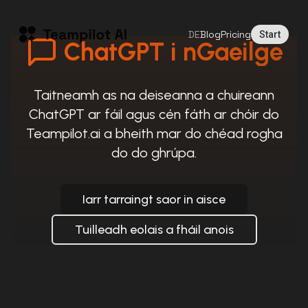
DE
Blog
Pricing
Start
ChatGPT i nGaeilge
Taitneamh as na deiseanna a chuireann
ChatGPT ar fáil agus cén fáth ar chóir do
Teampilot.ai a bheith mar do chéad rogha
do do ghrúpa.
Iarr tarraingt saor in aisce
Tuilleadh eolais a fháil anois