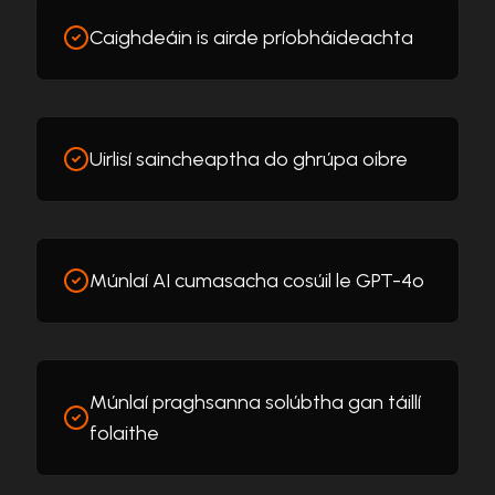
Caighdeáin is airde príobháideachta
Uirlisí saincheaptha do ghrúpa oibre
Múnlaí AI cumasacha cosúil le GPT-4o
Múnlaí praghsanna solúbtha gan táillí
folaithe