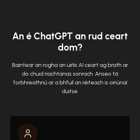
An é ChatGPT an rud ceart
dom?
Baintear an rogha an uirlis AI ceart ag brath ar
do chuid riachtanas sonrach. Anseo tá
forbhreathnú ar a bhfuil an réiteach is oiriúnaí
duitse.