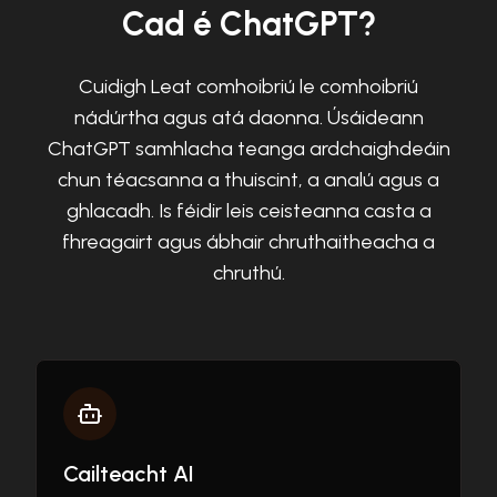
Cad é ChatGPT?
Cuidigh Leat comhoibriú le comhoibriú
nádúrtha agus atá daonna. Úsáideann
ChatGPT samhlacha teanga ardchaighdeáin
chun téacsanna a thuiscint, a analú agus a
ghlacadh. Is féidir leis ceisteanna casta a
fhreagairt agus ábhair chruthaitheacha a
chruthú.
Cailteacht AI