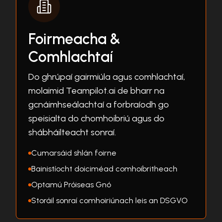
Foirmeacha &
Comhlachtaí
Do ghrúpaí gairmiúla agus comhlachtaí,
molaimid Teampilot.ai de bharr na
gcnáimhseálachtaí a forbraíodh go
speisialta do chomhoibriú agus do
shábháilteacht sonraí.
Cumarsáid shlán foirne
Bainistíocht doiciméad comhoibritheach
Optamú Próiseas Gnó
Storáil sonraí comhoiriúnach leis an DSGVO