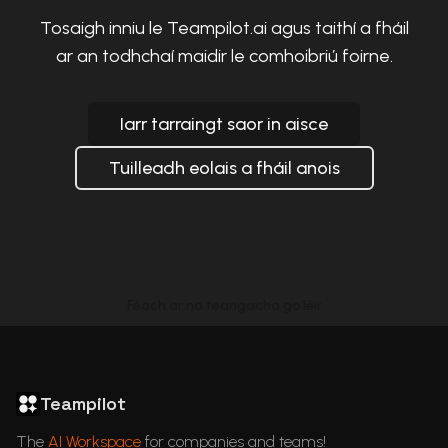
Tosaigh inniu le Teampilot.ai agus taithí a fháil
ar an todhchaí maidir le comhoibriú foirne.
Iarr tarraingt saor in aisce
Tuilleadh eolais a fháil anois
Féach ar na teangacha go léir
ChatGPT in Languages
GDPR Compliant ChatGPT
ChatGPT for business
Articles
Teampilot
The
AI Workspace
for companies and teams!