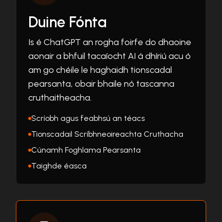
Duine Fónta
Is é ChatGPT an rogha foirfe do dhaoine
aonair a bhfuil tacaíocht AI á dhíriú acu ó
am go chéile le haghaidh tionscadal
pearsanta, obair bhaile nó tascanna
cruthaitheacha.
Scríobh agus feabhsú an téacs
Tionscadail Scríbhneoireachta Cruthacha
Cúnamh Foghlama Pearsanta
Taighde éasca