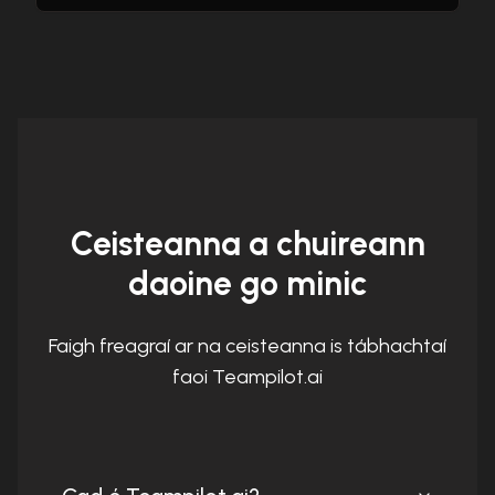
Ceisteanna a chuireann
daoine go minic
Faigh freagraí ar na ceisteanna is tábhachtaí
faoi Teampilot.ai