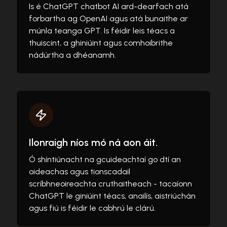
Is é ChatGPT chatbot AI ard-dearfach atá
forbartha ag OpenAI agus atá bunaithe ar
múnla teanga GPT. Is féidir leis téacs a
thuiscint, a ghiniúint agus comhoibrithe
nádúrtha a dhéanamh.
Ilonraigh níos mó ná aon áit.
Ó shíntiúnacht na gcuideachtaí go dtí an
oideachas agus tionscadail
scríbhneoireachta cruthaitheach - tacaíonn
ChatGPT le giniúint téacs, anailís, aistriúchán
agus fiú is féidir le cabhrú le clárú.