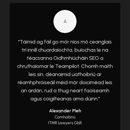
A
"
Táimid ag fáil go mór níos mó ceanglais
trí innill chuardaíochta, buíochas le na
téacsanna Oidhmhiúcháin SEO a
chruthaíomar le Teampilot. Chomh maith
leis sin, déanaimid uathoibriú ar
réamhphróiseáil méid mór doiciméad leis
an ardán, rud a thug neart faoiseamh
agus coigilteanas ama dúinn.
"
Alexander Pleh
Comhoibriú
ITMR Lawyers GbR