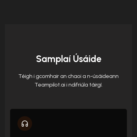
Samplaí Úsáide
Téigh i gcomhair an chaoi a n-úsáideann
Teampilot.ai i ndifriúla táirgí.