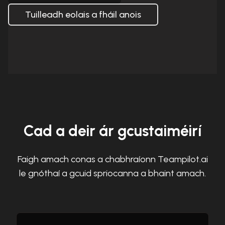
Tuilleadh eolais a fháil anois
Cad a deir ár gcustaiméirí
Faigh amach conas a chabhraíonn Teampilot.ai
le gnóthaí a gcuid spriocanna a bhaint amach.