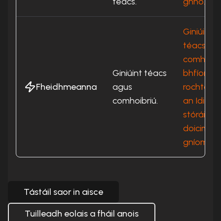
téacs.
ghnó.
Giniúint
téacs,
comhoibri
Giniúint téacs
bhfíor-a
Fheidhmeanna
agus
rochtain 
comhoibriú.
an Idirlíon
stóráil
doiciméa
gníomhái
Tástáil saor in aisce
Tuilleadh eolais a fháil anois