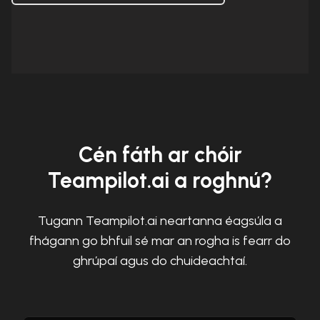
Cén fáth ar chóir
Teampilot.ai a roghnú?
Tugann Teampilot.ai neartanna éagsúla a
fhágann go bhfuil sé mar an rogha is fearr do
ghrúpaí agus do chuideachtaí.