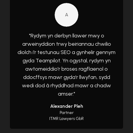
A
"
Rydym yn derbyn llawer mwy o
arweinyddion trwy beiriannau chwilio
diolch i'r testunau SEO a gynhelir gennym
gyda Teampilot. Yn ogystal, rydym yn
awtomeiddio'r broses ragflaenol o
ddocffsys mawr gyda'r llwyfan, sydd
wedi dod â rhyddhad mawr a chadw
amser.
"
Alexander Pleh
Partner
ITMR Lawyers GbR