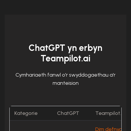
ChatGPT yn erbyn
Teampilot.ai
Cymhariaeth fanwl o'r swyddogaethau a'r
manteision
Kategorie
ChatGPT
Teampilot.ai
Dim defnyddio