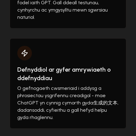
fodel iaith GPT. Gall ddeall testunau,
cynhyrchu ac ymgysylltu mewn sgwrsiau
naturiol.
Defnyddiol ar gyfer amrywiaeth o
ddefnyddiau
O gefnogaeth cwsmeriaid i addysg a
phrosiectau ysgrifennu creadigol - mae
ChatGPT yn cynnig cymorth gyda生成的文本,
dadansoddi, cyfieithu a gall hefyd helpu
gyda rhaglennu.