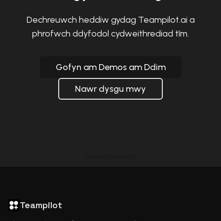
Dechreuwch heddiw gydag Teampilot.ai a
phrofwch ddyfodol cydweithrediad tîm.
Gofyn am Demos am Ddim
Nawr dysgu mwy
Gweld pob iaith
ChatGPT in Languages
GDPR Compliant ChatGPT
ChatGPT for business
Articles
Teampilot