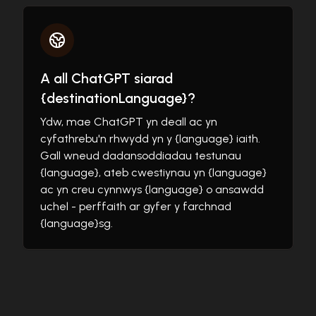
A all ChatGPT siarad
{destinationLanguage}?
Ydw, mae ChatGPT yn deall ac yn
cyfathrebu'n rhwydd yn y {language} iaith.
Gall wneud dadansoddiadau testunau
{language}, ateb cwestiynau yn {language}
ac yn creu cynnwys {language} o ansawdd
uchel - perffaith ar gyfer y farchnad
{language}sg.