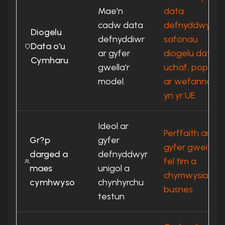
Mae'n
data
cadw data
defnyddwyr,
Diogelu
defnyddiwr
safonau
Data o'u
ar gyfer
diogelu data
Cymharu
gwella'r
uchaf, popeth
model.
ar wefannau
yn yr UE
Ideol ar
Perffaith ar
Gr?p
gyfer
gyfer gweithio
darged a
defnyddwyr
fel tîm a
maes
unigol a
chymwysiadau
cymhwyso
chynhyrchu
busnes
testun