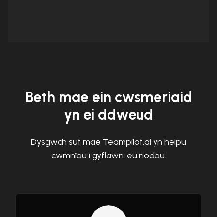
Beth mae ein cwsmeriaid
yn ei ddweud
Dysgwch sut mae Teampilot.ai yn helpu
cwmnïau i gyflawni eu nodau.