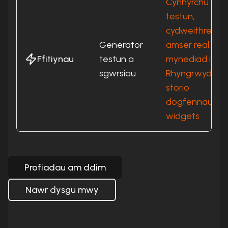
Cynhyrchu
testun,
cydweithredia
Generator
amser real,
Ffitiynau
testun a
mynediad i'r
sgwrsiau
Rhyngrwyd,
storio
dogfennau,
widgets
Profiadau am ddim
Nawr dysgu mwy