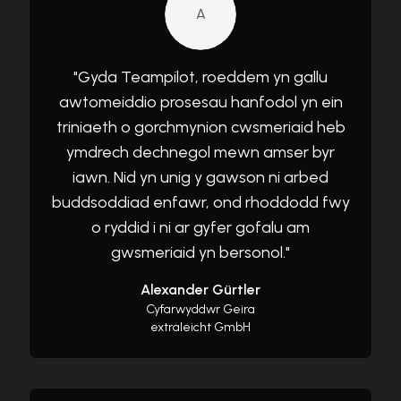
A
"
Gyda Teampilot, roeddem yn gallu
awtomeiddio prosesau hanfodol yn ein
triniaeth o gorchmynion cwsmeriaid heb
ymdrech dechnegol mewn amser byr
iawn. Nid yn unig y gawson ni arbed
buddsoddiad enfawr, ond rhoddodd fwy
o ryddid i ni ar gyfer gofalu am
gwsmeriaid yn bersonol.
"
Alexander Gürtler
Cyfarwyddwr Geira
extraleicht GmbH