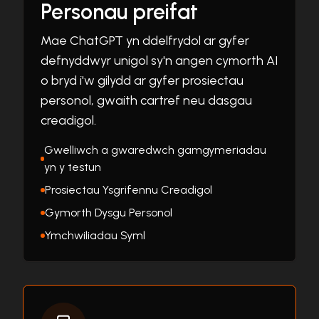
Personau preifat
Mae ChatGPT yn ddelfrydol ar gyfer
defnyddwyr unigol sy'n angen cymorth AI
o bryd i'w gilydd ar gyfer prosiectau
personol, gwaith cartref neu dasgau
creadigol.
Gwelliwch a gwaredwch gamgymeriadau
yn y testun
Prosiectau Ysgrifennu Creadigol
Gymorth Dysgu Personol
Ymchwiliadau Syml