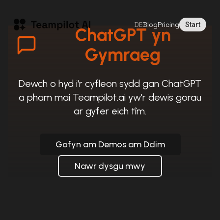
DE
Blog
Pricing
Start
ChatGPT yn
Gymraeg
Dewch o hyd i'r cyfleon sydd gan ChatGPT
a pham mai Teampilot.ai yw'r dewis gorau
ar gyfer eich tîm.
Gofyn am Demos am Ddim
Nawr dysgu mwy