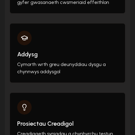
gyfer gwasanaeth cwsmeriaid effeithlon
Addysg
Cymorth wrth greu deunyddiau dysgu a
chynnwys addysgol
Prosiectau Creadigol
Creadigaeth syniadau a chynhyrchu testun