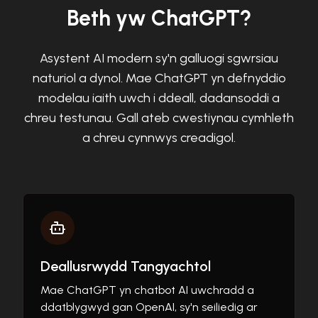
Beth yw ChatGPT?
Asystent AI modern sy'n galluogi sgwrsiau
naturiol a dynol. Mae ChatGPT yn defnyddio
modelau iaith uwch i ddeall, dadansoddi a
chreu testunau. Gall ateb cwestiynau cymhleth
a chreu cynnwys creadigol.
Deallusrwydd Tangyachtol
Mae ChatGPT yn chatbot AI uwchradd a
ddatblygwyd gan OpenAI, sy'n seiliedig ar