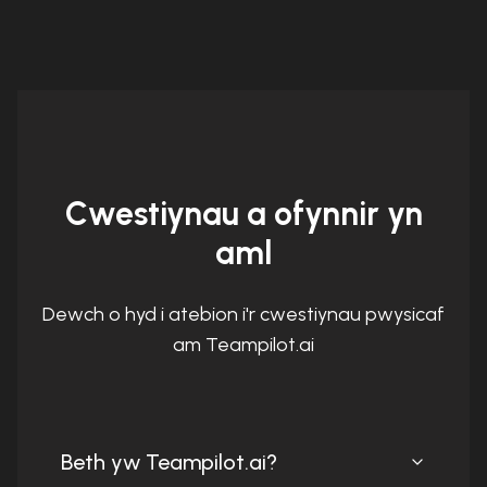
Cwestiynau a ofynnir yn
aml
Dewch o hyd i atebion i'r cwestiynau pwysicaf
am Teampilot.ai
Beth yw Teampilot.ai?