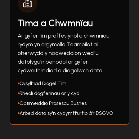
Tima a Chwmnïau
Ar gyfer tîm proffesiynol a chwmnïau,
rydym yn argymello Teampilot.ai
oherwydd y nodweddion wedi'u
datblygu'n benodol ar gyfer
cydweithrediad a diogelwch data.
Cysylltiad Diogel Tîm
Rheoli dogfennau ar y cyd
Optimeiddio Prosesau Busnes
Arbed data sy'n cydymffurfio â'r DSGVO