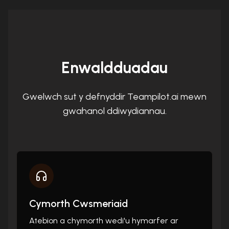
Enwaldduadau
Gwelwch sut y defnyddir Teampilot.ai mewn
gwahanol ddiwydiannau.
Cymorth Cwsmeriaid
Atebion a chymorth wedi'u hymarfer ar