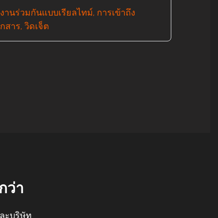
านร่วมกันแบบเรียลไทม์, การเข้าถึง
อกสาร, วิดเจ็ต
กว่า
และบริษัท