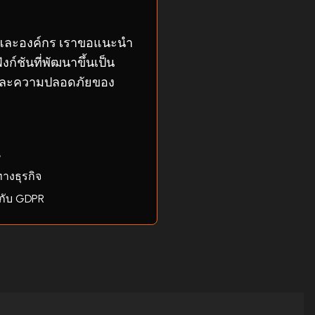
พและองค์กร เราขอแนะนำ
งก์ชันที่พัฒนาขึ้นเป็น
อและความปลอดภัยของ
น
างธุรกิจ
งกับ GDPR