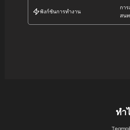
การ
ฟังก์ชันการทำงาน
สนท
ทำไ
Teampilo