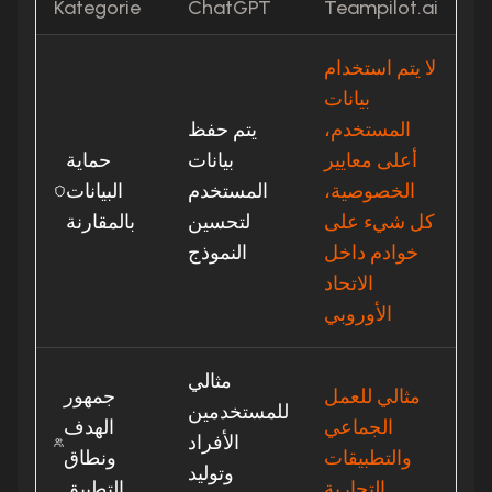
Kategorie
ChatGPT
Teampilot.ai
لا يتم استخدام
بيانات
المستخدم،
يتم حفظ
أعلى معايير
بيانات
حماية
الخصوصية،
المستخدم
البيانات
كل شيء على
لتحسين
بالمقارنة
خوادم داخل
النموذج
الاتحاد
الأوروبي
مثالي
مثالي للعمل
جمهور
للمستخدمين
الجماعي
الهدف
الأفراد
والتطبيقات
ونطاق
وتوليد
التجارية
التطبيق