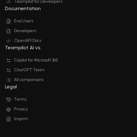
Teampilot for Developers
Documentation
End Users
Developers
OpenAPI Docs
Teampilot AI vs.
Copilot for Microsoft 365
ChatGPT Team
All comparisons
Legal
Terms
Privacy
Imprint