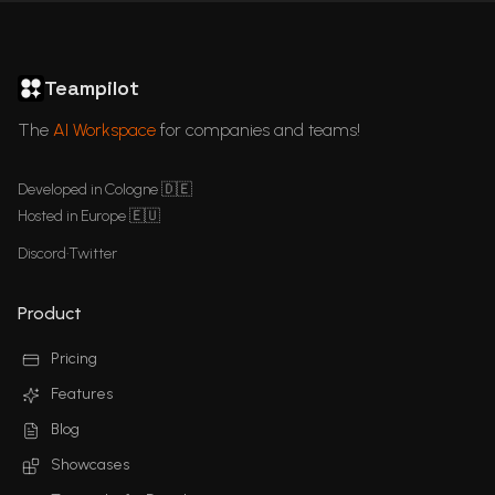
ChatGPT in Languages
GDPR Compliant ChatGPT
ChatGPT for business
Articles
Teampilot
The
AI Workspace
for companies and teams!
Developed in Cologne 🇩🇪
Hosted in Europe 🇪🇺
Discord
•
Twitter
Product
Pricing
Features
Blog
Showcases