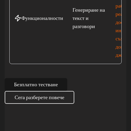
работа
Генериране на
реално
Функционалности
текст и
достъп
разговори
интерн
съхран
докуме
джадж
Безплатно тестване
Сега разберете повече