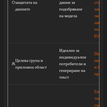
защитата на
данни за
станда
данните
подобряване
защита
на модела
лични
данни,
на сър
EU.
Идеален за
Перфек
индивидуални
Целева група и
екипна
потребители и
приложна област
и бизн
генериране на
прило
текст
Генери
текст,
съвмес