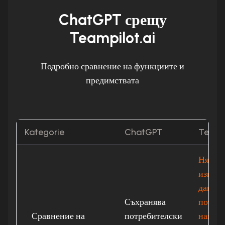
ChatGPT срещу
Teampilot.ai
Подробно сравнение на функциите и
предимствата
Kategorie
ChatGPT
Teampi
Няма
използ
данни 
Съхранява
потреб
Сравнение на
потребителски
най-в