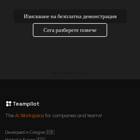
Изискване на безплатна демонстрация
Сега разберете повече
Виж всички езици
ChatGPT in Languages
GDPR Compliant ChatGPT
ChatGPT for business
Articles
Teampilot
The
AI Workspace
for companies and teams!
Developed in Cologne 🇩🇪
Hosted in Europe 🇪🇺