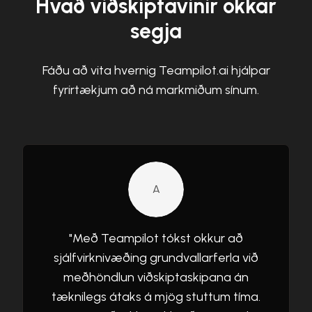
Hvað viðskiptavinir okkar
segja
Fáðu að vita hvernig Teampilot.ai hjálpar
fyrirtækjum að ná markmiðum sínum.
A
"
Með Teampilot tókst okkur að
sjálfvirknivæðing grundvallarferla við
meðhöndlun viðskiptaskipana án
tæknilegs átaks á mjög stuttum tíma.