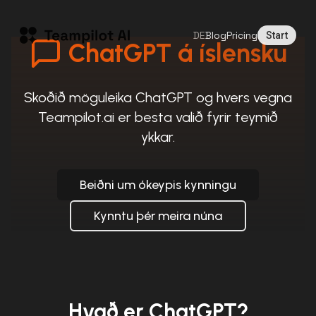
DE
Blog
Pricing
Start
ChatGPT á íslensku
Skoðið möguleika ChatGPT og hvers vegna
Teampilot.ai er besta valið fyrir teymið
ykkar.
Beiðni um ókeypis kynningu
Kynntu þér meira núna
Hvað er ChatGPT?