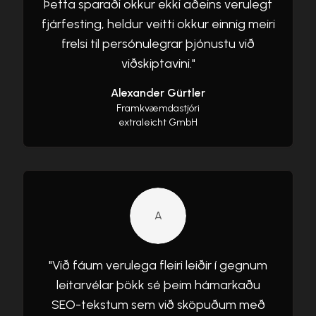
Þetta sparaði okkur ekki aðeins verulegt
fjárfesting, heldur veitti okkur einnig meiri
frelsi til persónulegrar þjónustu við
viðskiptavini.
"
Alexander Gürtler
Framkvæmdastjóri
extraleicht GmbH
A
"
Við fáum verulega fleiri leiðir í gegnum
leitarvélar þökk sé þeim hámarkaðu
SEO-tekstum sem við sköpuðum með