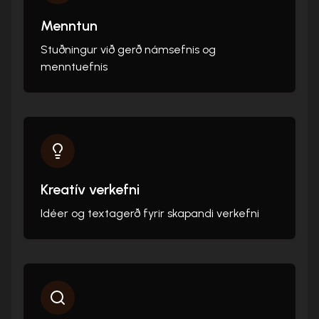
Menntun
Stuðningur við gerð námsefnis og
menntuefnis
Kreatív verkefni
Idéer og textagerð fyrir skapandi verkefni