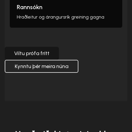
Rannsókn
Hraðleitur og árangursrík greining gagna
Viltu prófa frítt
Kynntu þér meira núna