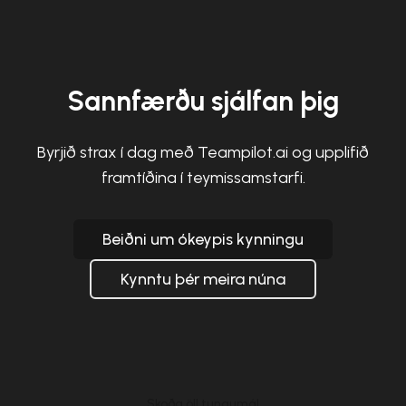
Sannfærðu sjálfan þig
Byrjið strax í dag með Teampilot.ai og upplifið
framtíðina í teymissamstarfi.
Beiðni um ókeypis kynningu
Kynntu þér meira núna
Skoða öll tungumál