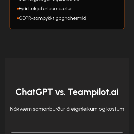
Fyrirtækjaferlaumbætur
GDPR-samþykkt gagnaheimild
ChatGPT vs. Teampilot.ai
Nákvæm samanburður á eiginleikum og kostum