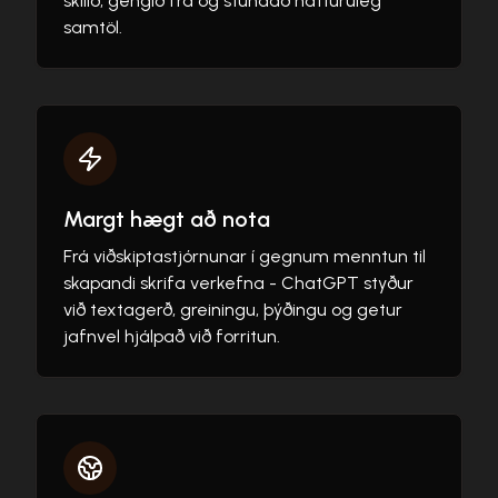
skilið, gengið frá og stundað náttúruleg
samtöl.
Margt hægt að nota
Frá viðskiptastjórnunar í gegnum menntun til
skapandi skrifa verkefna - ChatGPT styður
við textagerð, greiningu, þýðingu og getur
jafnvel hjálpað við forritun.