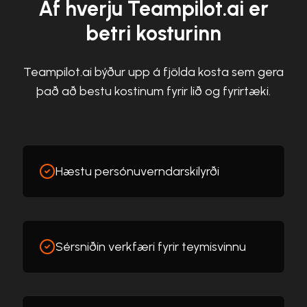
Af hverju Teampilot.ai er
betri kosturinn
Teampilot.ai býður upp á fjölda kosta sem gera
það að bestu kostinum fyrir lið og fyrirtæki.
Hæstu persónuverndarskilyrði
Sérsniðin verkfæri fyrir teymisvinnu