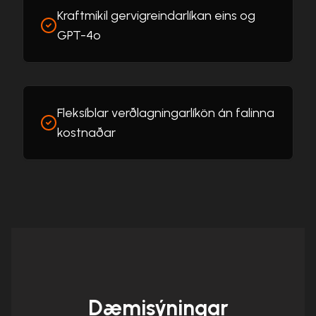
Kraftmikil gervigreindarlíkan eins og
GPT-4o
Fleksíblar verðlagningarlíkön án falinna
kostnaðar
Dæmisýningar