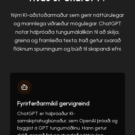
Nýrri KI-aðstoðarmaður sem gerir náttúrulegar
og mannlega viðræður mögulegar. ChatGPT
notar háþróaða tungumálalíkön til að skilja,
greina og framleiða texta. Það getur svarað
flóknum spurningum og búið til skapandi efni.
Fyrirferðarmikil gervigreind
ChatGPT er háþróaður KI-
samskiptahugbúnaður, sem OpenAI þróaði og
byggist á GPT tungumóðlinu. Hann getur