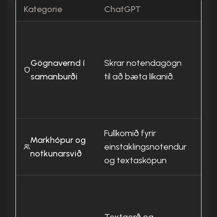
Kategorie
ChatGPT
Tea
Eng
not
Gögnavernd í
Skrar notendagögn
hám
samanburði
til að bæta líkanið.
per
all
ESB
Fullkomið fyrir
Perf
Markhópur og
einstaklingsnotendur
tey
notkunarsvið
og textasköpun
við
Tex
rau