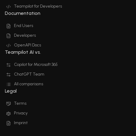
Teampilot for Developers
Documentation
End Users
Developers
OpenAPI Docs
Teampilot AI vs.
Copilot for Microsoft 365
ChatGPT Team
All comparisons
Legal
Terms
Privacy
Imprint