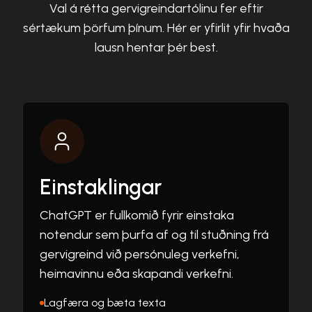
Val á rétta gervigreindartólinu fer eftir
sértækum þörfum þínum. Hér er yfirlit yfir hvaða
lausn hentar þér best.
Einstaklingar
ChatGPT er fullkomið fyrir einstaka
notendur sem þurfa af og til stuðning frá
gervigreind við persónuleg verkefni,
heimavinnu eða skapandi verkefni.
Lagfæra og bæta texta