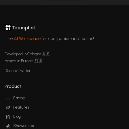
ChatGPT in Languages
GDPR Compliant ChatGPT
ChatGPT for business
Articles
Teampilot
The
AI Workspace
for companies and teams!
Developed in Cologne 🇩🇪
Hosted in Europe 🇪🇺
Discord
•
Twitter
Product
Pricing
Features
Blog
Showcases