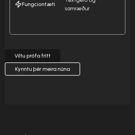
Textgerð og
aðg
Fungciontæti
samræður
inte
skj
smá
Viltu prófa frítt
Kynntu þér meira núna