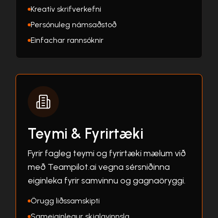
Kreatív skrifverkefni
Persónuleg námsaðstoð
Einfachar rannsóknir
Teymi & Fyrirtæki
Fyrir fagleg teymi og fyrirtæki mælum við
með Teampilot.ai vegna sérsniðinna
eiginleka fyrir samvinnu og gagnaöryggi.
Örugg liðssamskipti
Sameiginlegur skjalavinnsla