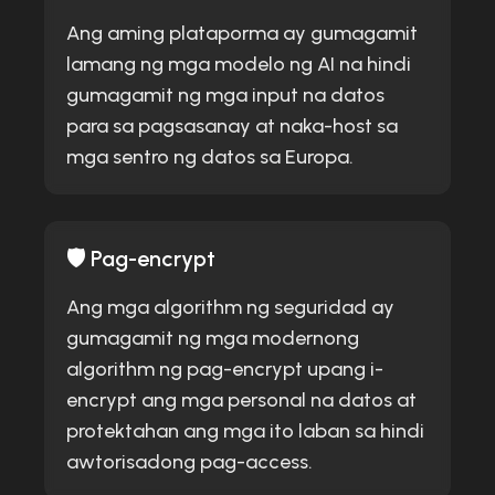
Ang aming plataporma ay gumagamit
lamang ng mga modelo ng AI na hindi
gumagamit ng mga input na datos
para sa pagsasanay at naka-host sa
mga sentro ng datos sa Europa.
🛡️ Pag-encrypt
Ang mga algorithm ng seguridad ay
gumagamit ng mga modernong
algorithm ng pag-encrypt upang i-
encrypt ang mga personal na datos at
protektahan ang mga ito laban sa hindi
awtorisadong pag-access.