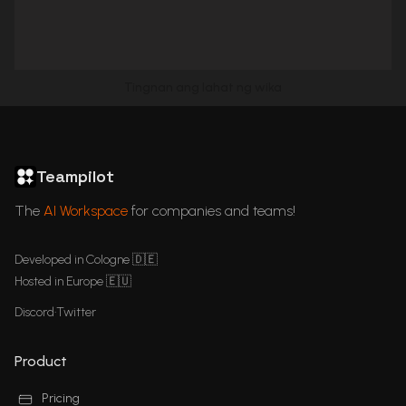
Tingnan ang lahat ng wika
ChatGPT in Languages
GDPR Compliant ChatGPT
ChatGPT for business
Articles
Teampilot
The
AI Workspace
for companies and teams!
Developed in Cologne 🇩🇪
Hosted in Europe 🇪🇺
Discord
•
Twitter
Product
Pricing