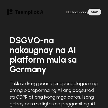
DE
Blog
Pricing
Start
DSGVO-na
nakaugnay na AI
platform mula sa
Germany
Tuklasin kung paano pinapangalagaan ng
aming plataporma ng AI ang pagsunod
sa GDPR at ang iyong mga datos. Isang
gabay para sa ligtas na paggamit ng AI